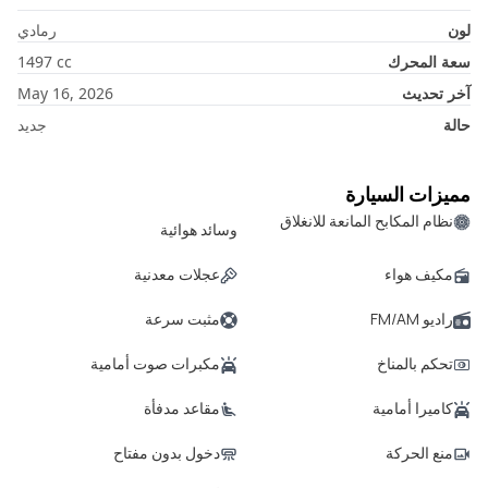
لون
رمادي
سعة المحرك
cc
1497
آخر تحديث
May 16, 2026
حالة
جديد
مميزات السيارة
نظام المكابح المانعة للانغلاق
وسائد هوائية
مكيف هواء
عجلات معدنية
راديو FM/AM
مثبت سرعة
تحكم بالمناخ
مكبرات صوت أمامية
كاميرا أمامية
مقاعد مدفأة
منع الحركة
دخول بدون مفتاح