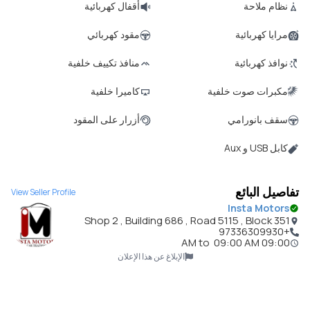
نظام ملاحة
أقفال كهربائية
مرايا كهربائية
مقود كهربائي
نوافذ كهربائية
منافذ تكييف خلفية
مكبرات صوت خلفية
كاميرا خلفية
سقف بانورامي
أزرار على المقود
كابل USB و Aux
تفاصيل البائع
View Seller Profile
Insta Motors
Shop 2 , Building 686 , Road 5115 , Block 351
+97336309930
to
09:00 AM
09:00 AM
الإبلاغ عن هذا الإعلان