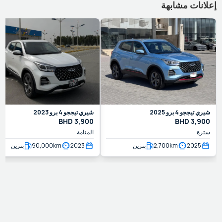
إعلانات مشابهة
شيري
تيججو 4 برو
2025
شيري
تيججو 4 برو
2023
BHD
3,900
BHD
3,900
سترة
المنامة
2025
km
2,700
بنزين
2023
km
90,000
بنزين