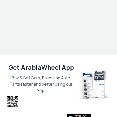
Get ArabiaWheel App
Buy & Sell Cars, Bikes and Auto
Parts faster and better using our
App.
Scan the QR
to get the App
GET IT NOW