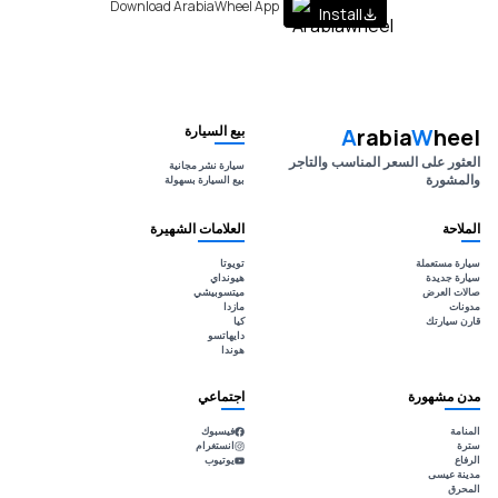
Download ArabiaWheel App
Install
بيع السيارة
A
rabia
W
heel
العثور على السعر المناسب والتاجر
سيارة نشر مجانية
والمشورة
بيع السيارة بسهولة
الملاحة
العلامات الشهيرة
سيارة مستعملة
تويوتا
سيارة جديدة
هيونداي
صالات العرض
ميتسوبيشي
مدونات
مازدا
قارن سيارتك
كيا
دايهاتسو
هوندا
مدن مشهورة
اجتماعي
المنامة
فيسبوك
سترة
انستغرام
الرفاع
يوتيوب
مدينة عيسى
المحرق