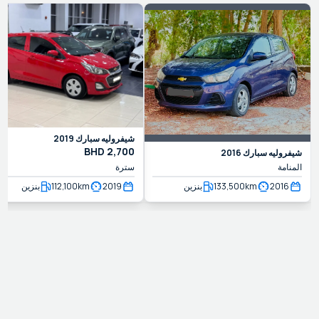
شيفروليه
سبارك
2019
BHD
2,700
شيفروليه
سبارك
2016
المنامة
سترة
2016
km
133,500
بنزين
2019
km
112,100
بنزين