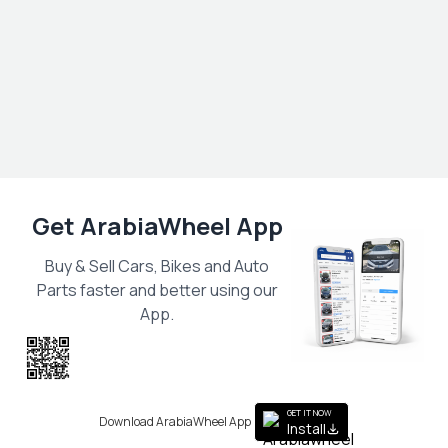
Get ArabiaWheel App
Buy & Sell Cars, Bikes and Auto
Parts faster and better using our
App.
Scan the QR
to get the App
GET IT NOW
Download ArabiaWheel App
Install