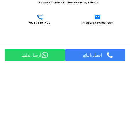
Shop#2021,Road 90,Block Hamala, Bahrain
1400 3939 973+
Info@arabiawheel.com
اتصل بالبائع
أرسل تدليك