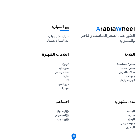
بيع السيارة
A
rabia
W
heel
العثور على السعر المناسب والتاجر
سيارة نشر مجانية
والمشورة
بيع السيارة بسهولة
الملاحة
العلامات الشهيرة
سيارة مستعملة
تويوتا
سيارة جديدة
هيونداي
صالات العرض
ميتسوبيشي
مدونات
مازدا
قارن سيارتك
كيا
دايهاتسو
هوندا
مدن مشهورة
اجتماعي
المنامة
فيسبوك
سترة
انستغرام
الرفاع
يوتيوب
مدينة عيسى
المحرق