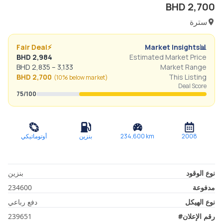
BHD
2,700
سترة
Fair Deal
⚡
Market Insights
📊
BHD
2,984
Estimated Market Price
BHD
2,835
–
3,133
Market Range
BHD
2,700
This Listing
(
10% below
market)
Deal Score
75
/100
2008
km
234,600
بنزين
أوتوماتيكي
نوع الوقود
بنزين
مدفوعة
234600
نوع الهيكل
دفع رباعي
رقم الإعلان
#
239651