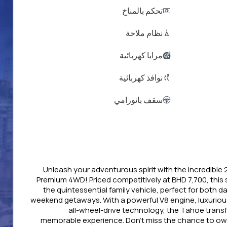
تحكم بالمناخ
نظام ملاحة
مرايا كهربائية
نوافذ كهربائية
سقف بانورامي
Unleash your adventurous spirit with the incredible
Premium 4WD! Priced competitively at BHD 7,700, this
the quintessential family vehicle, perfect for both d
weekend getaways. With a powerful V8 engine, luxurio
all-wheel-drive technology, the Tahoe transf
memorable experience. Don’t miss the chance to own