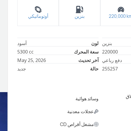
أوتوماتيكي
بنزين
220,000
k
بنزين
لون
أسود
5300
cc
سعة المحرك
220000
May 25, 2026
آخر تحديث
دفع رباعي
جديد
حالة
255257
اق
وسائد هوائية
عجلات معدنية
مشغل أقراص CD