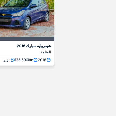
2016
سبارك
شيفروليه
المنامة
بنزين
133,500
km
2016