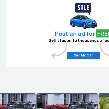
Post an ad for
FRE
Sell it faster to thousands of b
Sell My Car