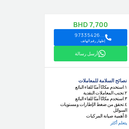
BHD
7,700
97335426...
إظهار رقم الهاتف
أرسل رسالة
نصائح السلامة للمعاملات
استخدم مكانًا آمنًا للقاء البائع
.
١
تجنب المعاملات النقدية
.
٢
استخدم مكانًا آمنًا للقاء البائع
.
٣
تحقق من ضغط الإطارات ومستويات
.
٤
السوائل
أهمية صيانة المركبات
.
٥
يتعلم أكثر