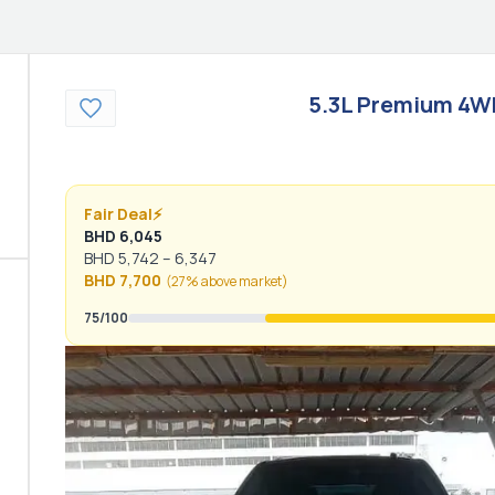
5.3L Premium 4W
Fair Deal
⚡
BHD
6,045
BHD
5,742
–
6,347
BHD
7,700
(
27% above
market)
75
/100