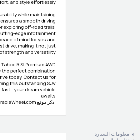
t, and style effortlessly.
rability while maintaining
 ensures a smooth driving
 exploring off-road trails.
cutting-edge infotainment
 peace of mind for you and
 drive, making it not just
 strength and versatility.
et Tahoe 5.3L Premium 4WD
ce the perfect combination
drive today. Contact us for
ning this outstanding SUV
ct fast—your dream vehicle
awaits!
اذكر موقع ArabiaWheel.com عند الاتصال بالبائع للحصول على صفقة جيدة
معلومات السيارة