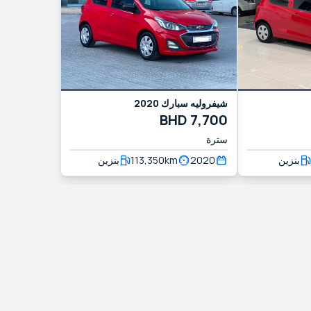
2020
سبارك
شيفروليه
BHD
7,700
سترة
بنزين
113,350
km
2020
بنزين