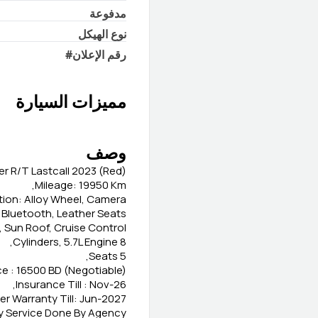
مدفوعة
نوع الهيكل
رقم الإعلان
#
مميزات السيارة
وصف
r R/T Lastcall 2023 (Red)
Mileage: 19950 Km,
ption: Alloy Wheel, Camera,
 Bluetooth, Leather Seats,
, Sun Roof, Cruise Control,
8 Cylinders, 5.7L Engine,
5 Seats,
ce : 16500 BD (Negotiable)
Insurance Till : Nov-26,
r Warranty Till: Jun-2027,
 Service Done By Agency,