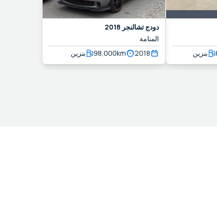
دودج
تشالنجر
2018
المنامة
بنزين
2018
km
98,000
بنزين