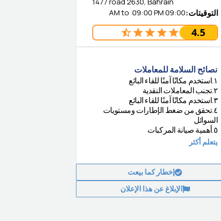
1477 road 2630, Bahrain
التوقيتات
:
09:00 AM
09:00 PM
to
4.5
نصائح السلامة للمعاملات
١
.
استخدم مكانًا آمنًا للقاء البائع
٢
.
تجنب المعاملات النقدية
٣
.
استخدم مكانًا آمنًا للقاء البائع
٤
.
تحقق من ضغط الإطارات ومستويات
السوائل
٥
.
أهمية صيانة المركبات
يتعلم أكثر
إخطار كما بيعت
الإبلاغ عن هذا الإعلان