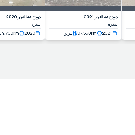
دودج
تشالنجر
2021
دودج
تشالنجر
2020
سترة
سترة
2021
km
97,550
بنزين
2020
km
84,700