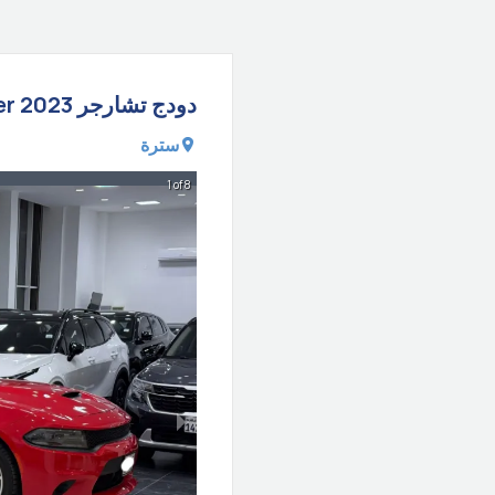
دودج
تشارجر
2023
er
سترة
1 of 8