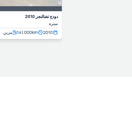
دودج
تشالنجر
2010
سترة
2010
km
141,000
بنزين