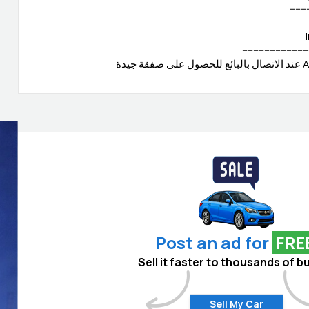
-------
.-----------------------
Post an ad for
FRE
Sell it faster to thousands of b
Sell My Car