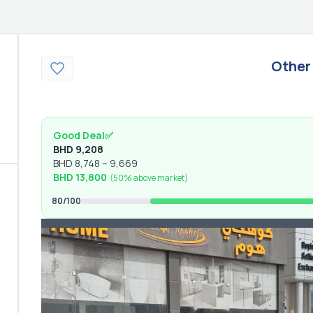
Other
Good Deal
✅
BHD
9,208
BHD
8,748
–
9,669
BHD
13,800
(
50% above
market)
80
/100