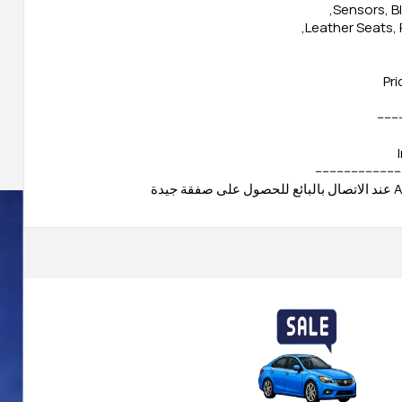
Sensors, B
Leather Seats, 
Pri
-------
.-----------------------