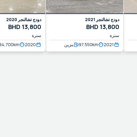
دودج
تشالنجر
2021
دودج
تشالنجر
2020
BHD
13,800
BHD
13,800
سترة
سترة
2021
km
97,550
بنزين
2020
km
84,700