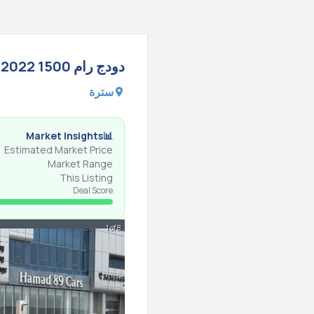
دودج
رام 1500
2022
سترة
Market Insights
📊
Estimated Market Price
Market Range
This Listing
Deal Score
1 of 8