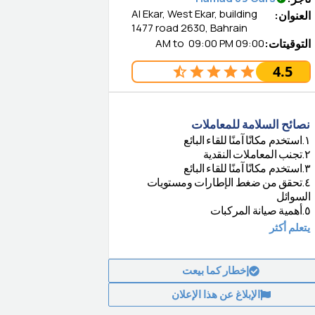
Al Ekar, West Ekar, building
العنوان
:
1477 road 2630, Bahrain
التوقيتات
:
09:00 AM
09:00 PM
to
4.5
نصائح السلامة للمعاملات
١
.
استخدم مكانًا آمنًا للقاء البائع
٢
.
تجنب المعاملات النقدية
٣
.
استخدم مكانًا آمنًا للقاء البائع
٤
.
تحقق من ضغط الإطارات ومستويات
السوائل
٥
.
أهمية صيانة المركبات
يتعلم أكثر
إخطار كما بيعت
الإبلاغ عن هذا الإعلان