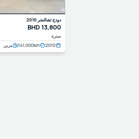
دودج
تشالنجر
2010
BHD
13,800
سترة
2010
km
141,000
بنزين