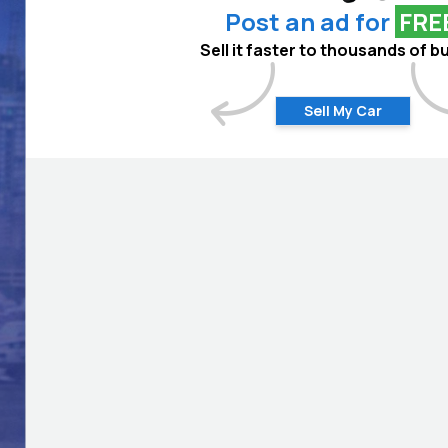
Post an ad for
FRE
Sell it faster to thousands of b
Sell My Car