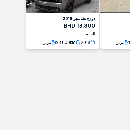
دودج
تشالنجر
2018
BHD
13,800
المنامة
بنزين
2018
km
98,000
بنزين