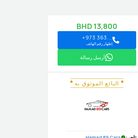
BHD
13,800
+973 363...
إظهار رقم الهاتف
أرسل رسالة
البائع الموثوق به
تاجر
:
Hamad 89 Cars