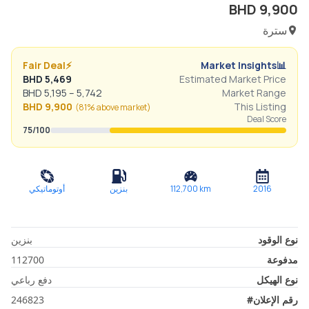
BHD
9,900
سترة
Fair Deal
⚡
Market Insights
📊
BHD
5,469
Estimated Market Price
BHD
5,195
–
5,742
Market Range
BHD
9,900
This Listing
(
81% above
market)
Deal Score
75
/100
2016
km
112,700
بنزين
أوتوماتيكي
نوع الوقود
بنزين
مدفوعة
112700
نوع الهيكل
دفع رباعي
رقم الإعلان
#
246823