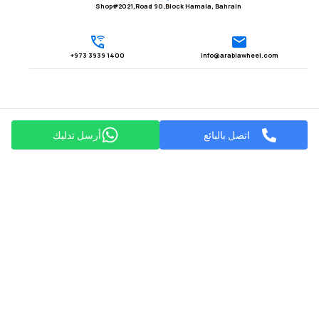
Shop#2021,Road 90,Block Hamala, Bahrain
1400 3939 973+
Info@arabiawheel.com
اتصل بالبائع
أرسل تدليك