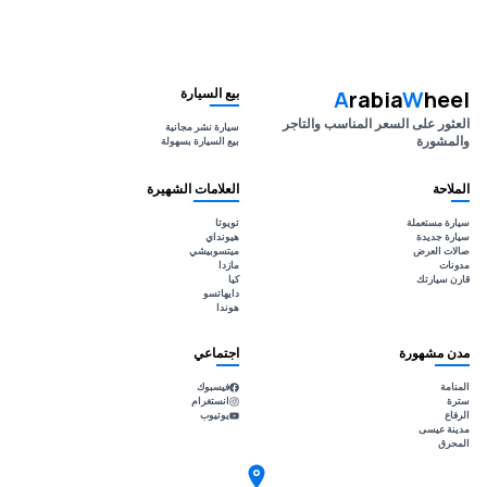
بيع السيارة
A
rabia
W
heel
العثور على السعر المناسب والتاجر
سيارة نشر مجانية
والمشورة
بيع السيارة بسهولة
الملاحة
العلامات الشهيرة
سيارة مستعملة
تويوتا
سيارة جديدة
هيونداي
صالات العرض
ميتسوبيشي
مدونات
مازدا
قارن سيارتك
كيا
دايهاتسو
هوندا
مدن مشهورة
اجتماعي
المنامة
فيسبوك
سترة
انستغرام
الرفاع
يوتيوب
مدينة عيسى
المحرق