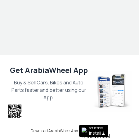
Get ArabiaWheel App
Buy & Sell Cars, Bikes and Auto
Parts faster and better using our
App.
Scan the QR
to get the App
GET IT NOW
Download ArabiaWheel App
Install