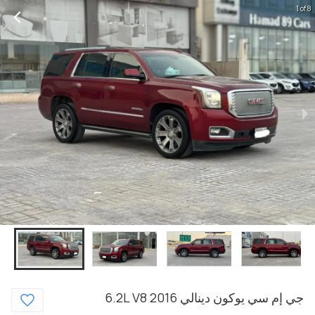
1 of 8
جي إم سي
يوكون دينالي
2016
6.2L V8