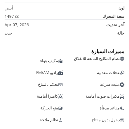
لون
أبيض
سعة المحرك
cc
1497
آخر تحديث
Apr 07, 2026
حالة
جديد
مميزات السيارة
نظام المكابح المانعة للانغلاق
مكيف هواء
عجلات معدنية
راديو FM/AM
مثبت سرعة
تحكم بالمناخ
مكبرات صوت أمامية
كاميرا أمامية
مقاعد مدفأة
منع الحركة
دخول بدون مفتاح
نظام ملاحة