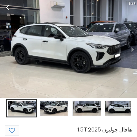
1 of 8
هافال
جوليون
2025
1.5T