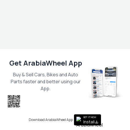
Get ArabiaWheel App
Buy & Sell Cars, Bikes and Auto
Parts faster and better using our
App.
Scan the QR
to get the App
GET IT NOW
Download ArabiaWheel App
Install