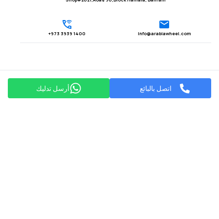
1400 3939 973+
Info@arabiawheel.com
اتصل بالبائع
أرسل تدليك