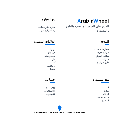
بيع السيارة
A
rabia
W
heel
العثور على السعر المناسب والتاجر
سيارة نشر مجانية
والمشورة
بيع السيارة بسهولة
الملاحة
العلامات الشهيرة
سيارة مستعملة
تويوتا
سيارة جديدة
هيونداي
صالات العرض
ميتسوبيشي
مدونات
مازدا
قارن سيارتك
كيا
دايهاتسو
هوندا
مدن مشهورة
اجتماعي
المنامة
فيسبوك
سترة
انستغرام
الرفاع
يوتيوب
مدينة عيسى
المحرق
Shop#2021,Road 90,Block Hamala, Bahrain