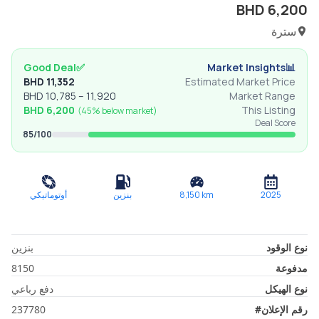
BHD
6,200
سترة
Good Deal
✅
Market Insights
📊
BHD
11,352
Estimated Market Price
BHD
10,785
–
11,920
Market Range
BHD
6,200
This Listing
(
45% below
market)
Deal Score
85
/100
2025
km
8,150
بنزين
أوتوماتيكي
نوع الوقود
بنزين
مدفوعة
8150
نوع الهيكل
دفع رباعي
رقم الإعلان
#
237780