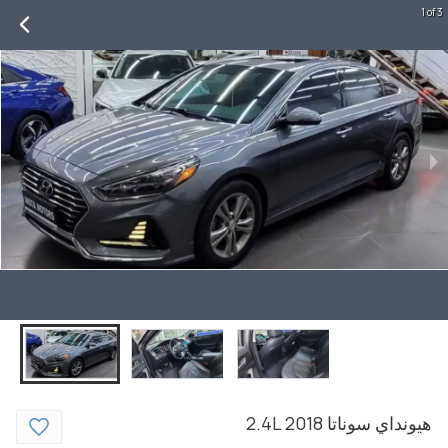
1 of 3
هيونداي
سوناتا
2018
2.4L