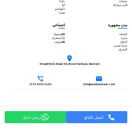
مدونات
مازدا
قارن سيارتك
كيا
دايهاتسو
هوندا
مدن مشهورة
اجتماعي
المنامة
فيسبوك
سترة
انستغرام
الرفاع
يوتيوب
مدينة عيسى
المحرق
Shop#2021,Road 90,Block Hamala, Bahrain
1400 3939 973+
Info@arabiawheel.com
اتصل بالبائع
أرسل تدليك