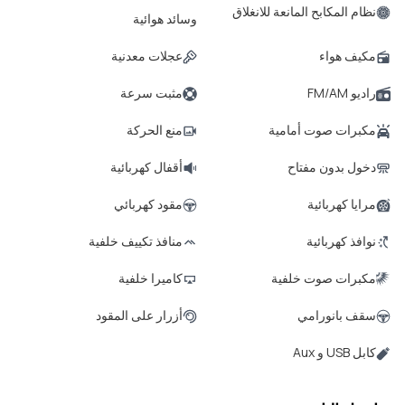
نظام المكابح المانعة للانغلاق
وسائد هوائية
مكيف هواء
عجلات معدنية
راديو FM/AM
مثبت سرعة
مكبرات صوت أمامية
منع الحركة
دخول بدون مفتاح
أقفال كهربائية
مرايا كهربائية
مقود كهربائي
نوافذ كهربائية
منافذ تكييف خلفية
مكبرات صوت خلفية
كاميرا خلفية
سقف بانورامي
أزرار على المقود
كابل USB و Aux