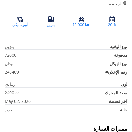
المنامة
2018
km
72,000
بنزين
أوتوماتيكي
نوع الوقود
بنزين
مدفوعة
72000
نوع الهيكل
سيدان
رقم الإعلان
#
248409
لون
رمادي
سعة المحرك
cc
2400
آخر تحديث
May 02, 2026
حالة
جديد
مميزات السيارة