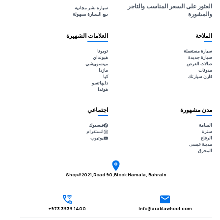
العثور على السعر المناسب والتاجر
سيارة نشر مجانية
والمشورة
بيع السيارة بسهولة
الملاحة
العلامات الشهيرة
سيارة مستعملة
تويوتا
سيارة جديدة
هيونداي
صالات العرض
ميتسوبيشي
مدونات
مازدا
قارن سيارتك
كيا
دايهاتسو
هوندا
مدن مشهورة
اجتماعي
المنامة
فيسبوك
سترة
انستغرام
الرفاع
يوتيوب
مدينة عيسى
المحرق
Shop#2021,Road 90,Block Hamala, Bahrain
1400 3939 973+
Info@arabiawheel.com