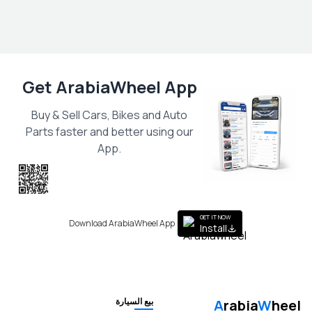
Get ArabiaWheel App
Buy & Sell Cars, Bikes and Auto
Parts faster and better using our
App.
Scan the QR
to get the App
GET IT NOW
Download ArabiaWheel App
Install
بيع السيارة
A
rabia
W
heel