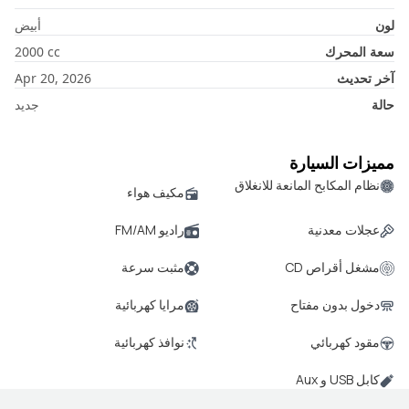
لون
أبيض
سعة المحرك
cc
2000
آخر تحديث
Apr 20, 2026
حالة
جديد
مميزات السيارة
نظام المكابح المانعة للانغلاق
مكيف هواء
عجلات معدنية
راديو FM/AM
مشغل أقراص CD
مثبت سرعة
دخول بدون مفتاح
مرايا كهربائية
مقود كهربائي
نوافذ كهربائية
كابل USB و Aux