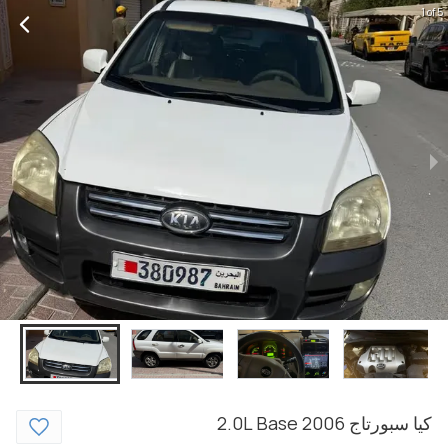
1 of 5
كيا
سبورتاج
2006
2.0L Base