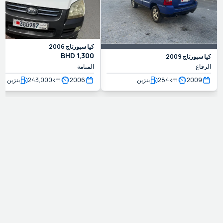
كيا
سبورتاج
2006
BHD
1,300
كيا
سبورتاج
2009
الرفاع
المنامة
2009
km
284
بنزين
2006
km
243,000
بنزين