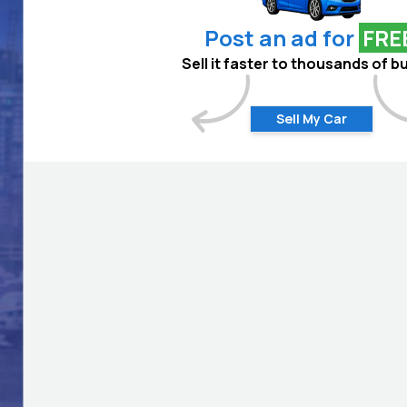
Post an ad for
FRE
Sell it faster to thousands of b
Sell My Car