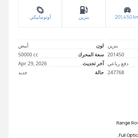
k
201,450
بنزين
أوتوماتيكي
بنزين
لون
أبيض
201450
سعة المحرك
cc
50000
دفع رباعي
آخر تحديث
Apr 29, 2026
247768
حالة
جديد
Range Rov
Full Opti