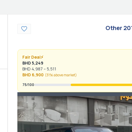
Other
20
Fair Deal
⚡
BHD
5,249
BHD
4,987
–
5,511
BHD
6,900
(
31% above
market)
75
/100