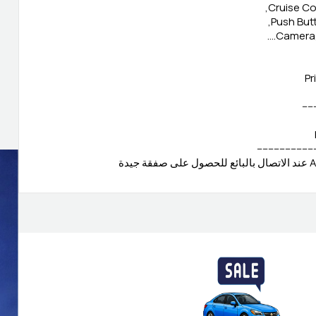
Cruise Con
Push Butt
Camera, 
Pr
-----
--------------------