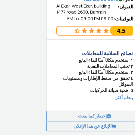
Al Ekar, West Ekar, building
العنوان
:
1477 road 2630, Bahrain
التوقيتات
:
09:00 AM
09:00 PM
to
4.5
نصائح السلامة للمعاملات
١
.
استخدم مكانًا آمنًا للقاء البائع
٢
.
تجنب المعاملات النقدية
٣
.
استخدم مكانًا آمنًا للقاء البائع
٤
.
تحقق من ضغط الإطارات ومستويات
السوائل
٥
.
أهمية صيانة المركبات
يتعلم أكثر
إخطار كما بيعت
الإبلاغ عن هذا الإعلان