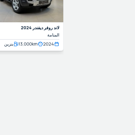
لاند روفر
ديفندر
2024
المنامة
2024
km
13,000
بنزين