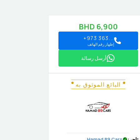
BHD
6,900
+973 363...
إظهار رقم الهاتف
أرسل رسالة
البائع الموثوق به
تاجر
:
Hamad 89 Cars