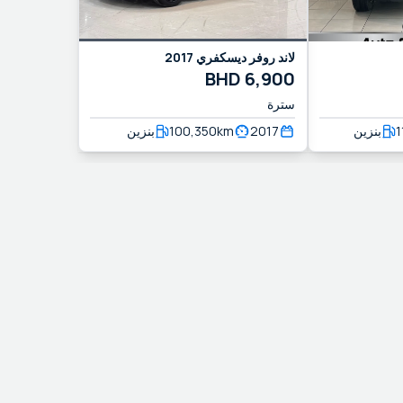
لاند روفر
ديسكفري
2017
BHD
6,900
سترة
1
بنزين
2017
km
100,350
بنزين