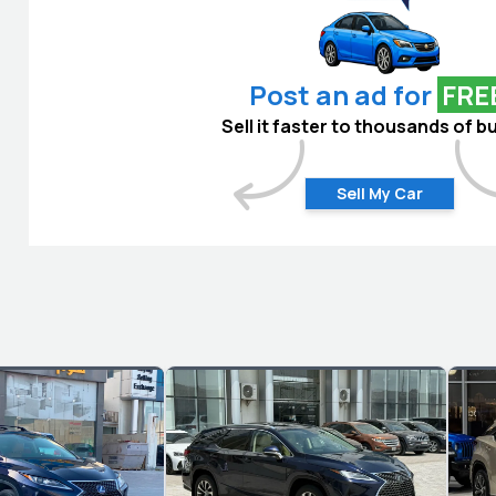
Post an ad for
FRE
Sell it faster to thousands of b
Sell My Car