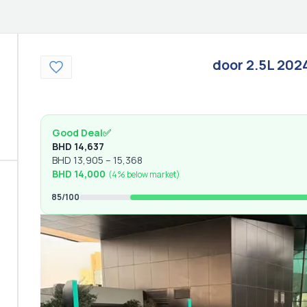
202
Good Deal
✅
BHD
14,637
BHD
13,905
–
15,368
BHD
14,000
(
4% below
market)
85
/100