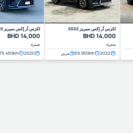
20
آر إكس سيريز
لكزس
2022
آر إكس سيريز
لكزس
BHD
14,000
BHD
14,000
سترة
سترة
75,450
km
2020
بنزين
59,950
km
2022