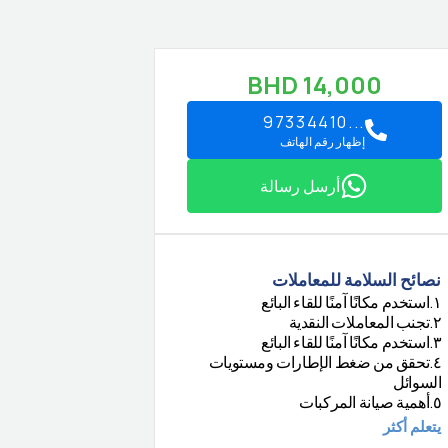
BHD
14,000
97334410...
إظهار رقم الهاتف
أرسل رسالة
نصائح السلامة للمعاملات
استخدم مكانًا آمنًا للقاء البائع
.
١
تجنب المعاملات النقدية
.
٢
استخدم مكانًا آمنًا للقاء البائع
.
٣
تحقق من ضغط الإطارات ومستويات
.
٤
السوائل
أهمية صيانة المركبات
.
٥
يتعلم أكثر