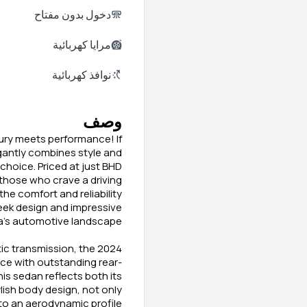
دخول بدون مفتاح
مرايا كهربائية
نوافذ كهربائية
وصف
ury meets performance! If
egantly combines style and
choice. Priced at just BHD
r those who crave a driving
he comfort and reliability
eek design and impressive
a's automotive landscape.
ic transmission, the 2024
ence with outstanding rear-
is sedan reflects both its
ylish body design, not only
to an aerodynamic profile