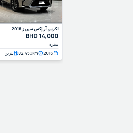
2016
آر إكس سيريز
لكزس
BHD
14,000
سترة
بنزين
82,450
km
2016