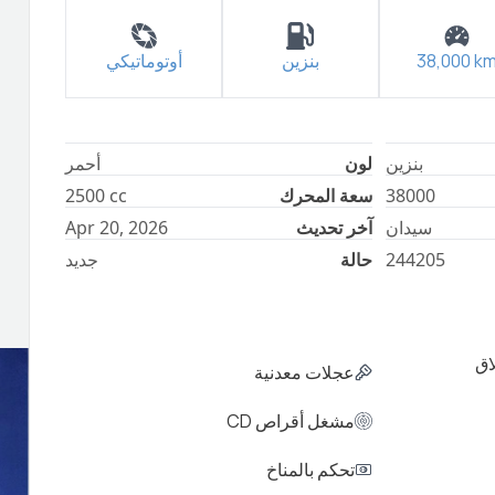
أوتوماتيكي
بنزين
38,000
k
بنزين
لون
أحمر
2500
cc
سعة المحرك
38000
Apr 20, 2026
آخر تحديث
سيدان
جديد
حالة
244205
اق
عجلات معدنية
مشغل أقراص CD
تحكم بالمناخ