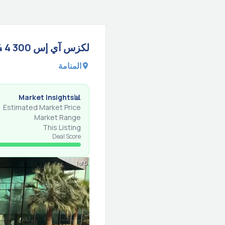
4
4 door 2.5L
آي إس 300
لكزس
المنامة
Market Insights
📊
Estimated Market Price
Market Range
This Listing
Deal Score
1 of 5