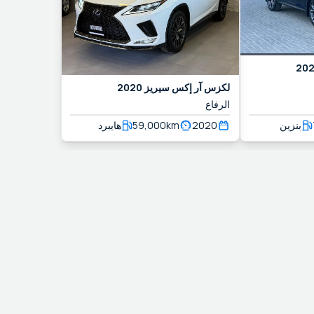
20
2020
آر إكس سيريز
لكزس
الرفاع
هايبرد
59,000
km
2020
بنزين