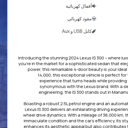
أقفال كهربائية
مقود كهربائي
كابل USB و Aux
Introducing the stunning 2024 Lexus IS 300 – where lux
you’re in the market for a sophisticated sedan that el
power, this remarkable 4-door beauty is your ideal 
14,000, this exceptional vehicle is perfect fo
experience that turns heads while providing t
synonymous with the Lexus brand. With a sl
engineering, the IS 300 stands out in Manam
Boasting a robust 2.5L petrol engine and an automat
Lexus IS 300 delivers an exhilarating driving experi
wheel drive dynamics. With a mileage of 38,000 km, th
immaculate condition and the car's efficiency. Its st
enhances its aesthetic appeal but also contributes 