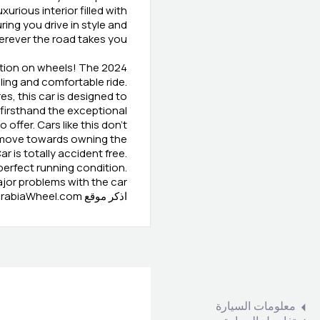
xurious interior filled with
ing you drive in style and
rever the road takes you.
ction on wheels! The 2024
lling and comfortable ride.
, this car is designed to
 firsthand the exceptional
offer. Cars like this don't
r move towards owning the
r is totally accident free.
perfect running condition.
jor problems with the car
اذكر موقع ArabiaWheel.com عند الاتصال بالبائع للحصول على صفقة جيدة
معلومات السيارة