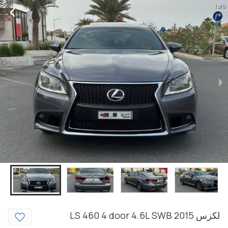
1 of 8
لكزس
2015
4 door 4.6L SWB
LS 460