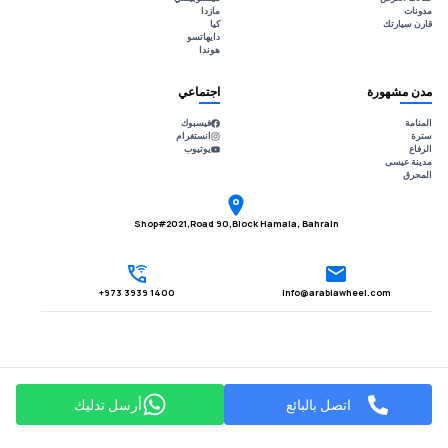
مدونات
مازدا
قارن سيارتك
كيا
دايهاتسو
هوندا
مدن مشهورة
اجتماعي
المنامة
فيسبوك
سترة
انستغرام
الرفاع
يوتيوب
مدينة عيسى
المحرق
Shop#2021,Road 90,Block Hamala, Bahrain
1400 3939 973+
Info@arabiawheel.com
اتصل بالبائع
أرسل تدليك