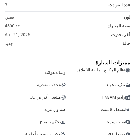
عدد الحوادث
3
لون
فضي
سعة المحرك
cc
4600
آخر تحديث
Apr 21, 2026
حالة
جديد
مميزات السيارة
نظام المكابح المانعة للانغلاق
وسائد هوائية
مكيف هواء
عجلات معدنية
راديو FM/AM
مشغل أقراص CD
مشغل كاسيت
صندوق تبريد
مثبت سرعة
تحكم بالمناخ
مشغل DVD
مكبرات صوت أمامية