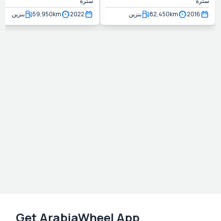
سترة
سترة
2016
km
82,450
بنزين
2022
km
59,950
بنزين
Get ArabiaWheel App