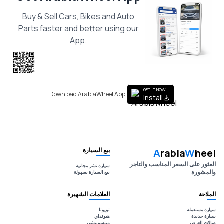
Buy & Sell Cars, Bikes and Auto
Parts faster and better using our
App.
Scan the QR
to get the App
GET IT NOW
Download ArabiaWheel App
Install
بيع السيارة
A
rabia
W
heel
العثور على السعر المناسب والتاجر
سيارة نشر مجانية
والمشورة
بيع السيارة بسهولة
الملاحة
العلامات الشهيرة
سيارة مستعملة
تويوتا
سيارة جديدة
هيونداي
صالات العرض
ميتسوبيشي