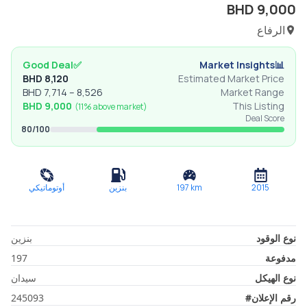
BHD
9,000
الرفاع
Good Deal
✅
Market Insights
📊
BHD
8,120
Estimated Market Price
BHD
7,714
–
8,526
Market Range
BHD
9,000
This Listing
(
11% above
market)
Deal Score
80
/100
2015
km
197
بنزين
أوتوماتيكي
نوع الوقود
بنزين
مدفوعة
197
نوع الهيكل
سيدان
رقم الإعلان
#
245093