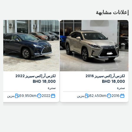
إعلانات مشابهة
لكزس
آر إكس سيريز
2016
لكزس
آر إكس سيريز
2022
BHD
18,000
BHD
18,000
سترة
سترة
2016
km
82,450
بنزين
2022
km
59,950
بنزين