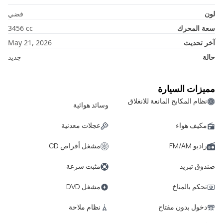
لون
فضي
سعة المحرك
cc
3456
آخر تحديث
May 21, 2026
حالة
جديد
مميزات السيارة
نظام المكابح المانعة للانغلاق
وسائد هوائية
مكيف هواء
عجلات معدنية
راديو FM/AM
مشغل أقراص CD
صندوق تبريد
مثبت سرعة
تحكم بالمناخ
مشغل DVD
دخول بدون مفتاح
نظام ملاحة