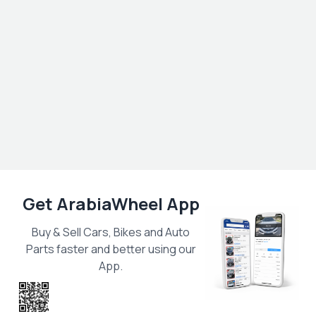
Get ArabiaWheel App
Buy & Sell Cars, Bikes and Auto
Parts faster and better using our
App.
Scan the QR
to get the App