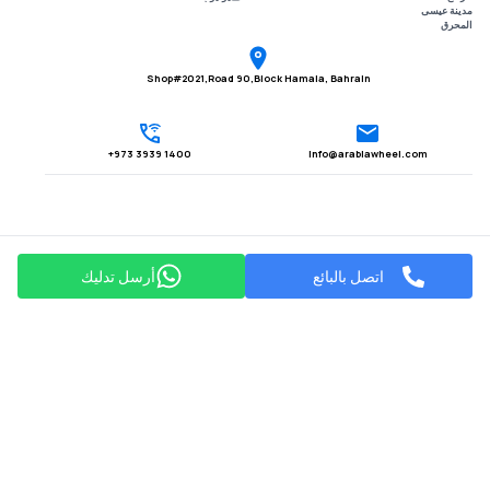
مدينة عيسى
المحرق
Shop#2021,Road 90,Block Hamala, Bahrain
1400 3939 973+
Info@arabiawheel.com
اتصل بالبائع
أرسل تدليك