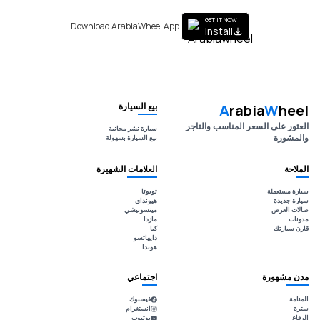
GET IT NOW
Download ArabiaWheel App
Install
بيع السيارة
A
rabia
W
heel
العثور على السعر المناسب والتاجر
سيارة نشر مجانية
والمشورة
بيع السيارة بسهولة
الملاحة
العلامات الشهيرة
سيارة مستعملة
تويوتا
سيارة جديدة
هيونداي
صالات العرض
ميتسوبيشي
مدونات
مازدا
قارن سيارتك
كيا
دايهاتسو
هوندا
مدن مشهورة
اجتماعي
المنامة
فيسبوك
سترة
انستغرام
الرفاع
يوتيوب