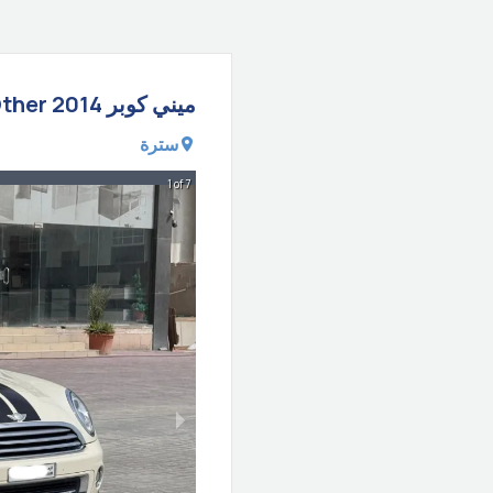
ميني
كوبر
2014
ther
سترة
1 of 7