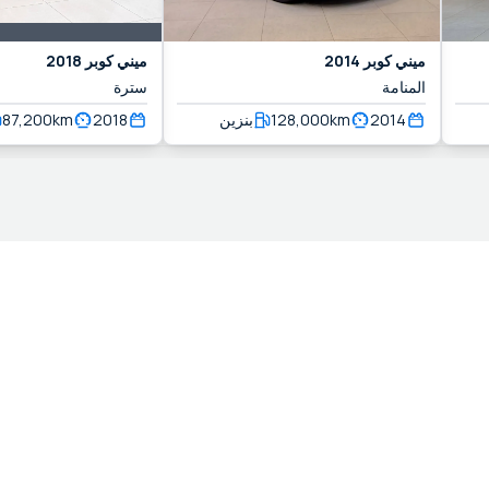
ميني
كوبر
2014
ميني
كوبر
2018
المنامة
سترة
2014
km
128,000
بنزين
2018
km
87,200