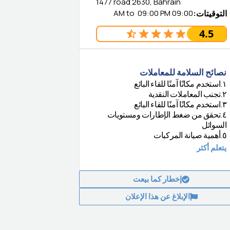
1477 road 2630, Bahrain
التوقيتات
:
09:00 AM
09:00 PM
to
4.5
نصائح السلامة للمعاملات
١
.
استخدم مكانًا آمنًا للقاء البائع
٢
.
تجنب المعاملات النقدية
٣
.
استخدم مكانًا آمنًا للقاء البائع
٤
.
تحقق من ضغط الإطارات ومستويات
السوائل
٥
.
أهمية صيانة المركبات
يتعلم أكثر
إخطار كما بيعت
الإبلاغ عن هذا الإعلان