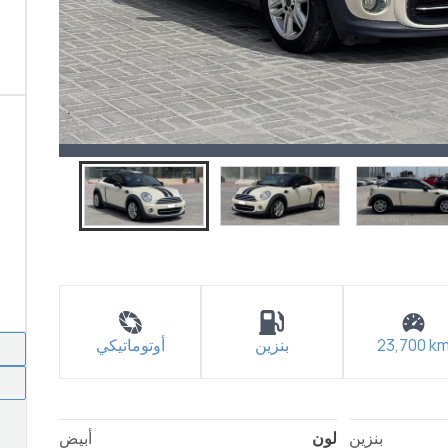
k
23,700
بنزين
أوتوماتيكي
بنزين
لون
أبيض