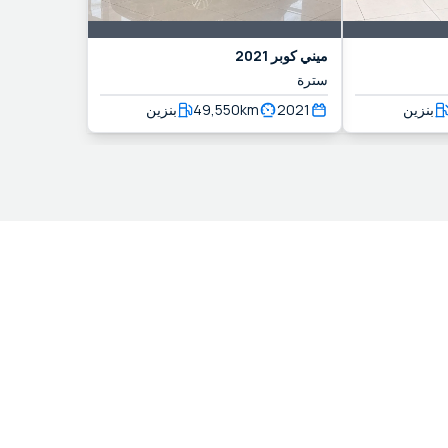
ميني
كوبر
2021
سترة
بنزين
2021
km
49,550
بنزين