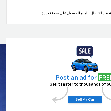
.-----------------------
Post an ad for
FRE
Sell it faster to thousands of b
Sell My Car