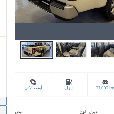
k
27,000
ديزل
أوتوماتيكي
ديزل
لون
أبيض