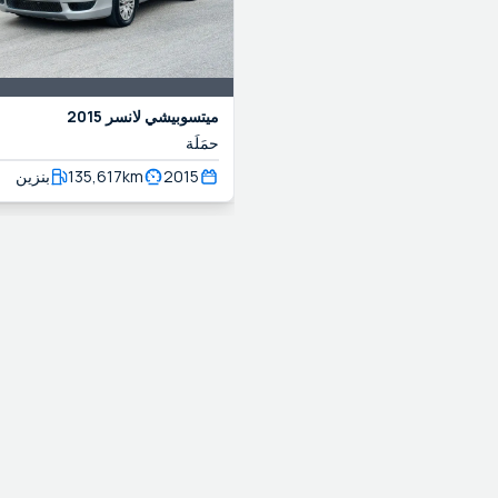
ميتسوبيشي
لانسر
2015
حمَلَة
2015
km
135,617
بنزين