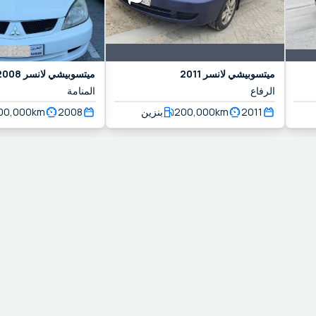
ميتسوبيشي
لانسر
2011
ميتسوبيشي
لانسر
2008
الرفاع
المنامة
2011
km
200,000
بنزين
2008
km
00,000