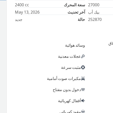
27000
سعة المحرك
cc
2400
بيك أب
آخر تحديث
May 13, 2026
252870
حالة
جديد
اق
وسائد هوائية
عجلات معدنية
مثبت سرعة
مكبرات صوت أمامية
دخول بدون مفتاح
أقفال كهربائية
مقود كهربائي