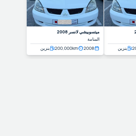
ميتسوبيشي
لانسر
2008
المنامة
2
بنزين
2008
km
200,000
بنزين