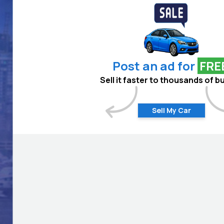
Post an ad for
FRE
Sell it faster to thousands of b
Sell My Car