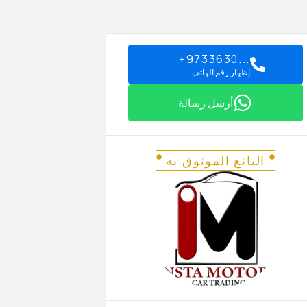
+9733630...
إظهار رقم الهاتف
أرسل رسالة
البائع الموثوق به