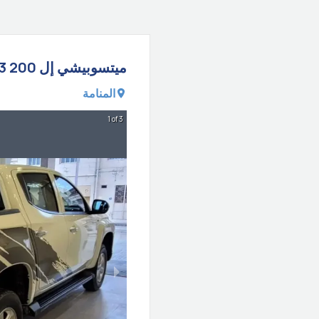
ميتسوبيشي
إل 200
3
المنامة
1 of 3