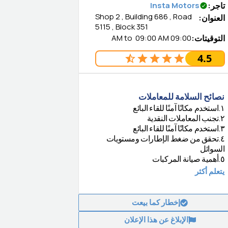
تاجر
:
Insta Motors
Shop 2 , Building 686 , Road
العنوان
:
5115 , Block 351
التوقيتات
:
09:00 AM
09:00 AM
to
4.5
نصائح السلامة للمعاملات
١
.
استخدم مكانًا آمنًا للقاء البائع
٢
.
تجنب المعاملات النقدية
٣
.
استخدم مكانًا آمنًا للقاء البائع
٤
.
تحقق من ضغط الإطارات ومستويات
السوائل
٥
.
أهمية صيانة المركبات
يتعلم أكثر
إخطار كما بيعت
الإبلاغ عن هذا الإعلان