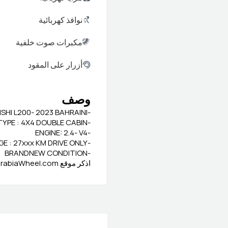
نوافذ كهربائية
مكبرات صوت خلفية
أزرار على المقود
وصف
-MITSUBISHI L200- 2023 BAHRAINI
-TYPE : 4X4 DOUBLE CABIN
-ENGINE: 2.4- V4
-MILEAGE : 27xxx KM DRIVE ONLY
-BRANDNEW CONDITION
اذكر موقع ArabiaWheel.com عند الاتصال بالبائع للحصول على صفقة جيدة