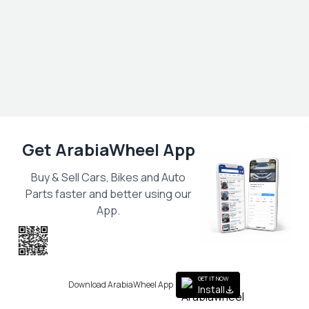
Get ArabiaWheel App
Buy & Sell Cars, Bikes and Auto
Parts faster and better using our
App.
Scan the QR
to get the App
GET IT NOW
Download ArabiaWheel App
Install