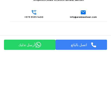
1400 3939 973+
Info@arabiawheel.com
اتصل بالبائع
أرسل تدليك