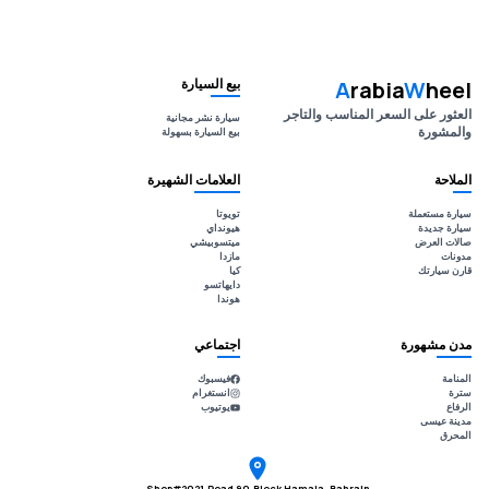
بيع السيارة
A
rabia
W
heel
العثور على السعر المناسب والتاجر
سيارة نشر مجانية
والمشورة
بيع السيارة بسهولة
الملاحة
العلامات الشهيرة
سيارة مستعملة
تويوتا
سيارة جديدة
هيونداي
صالات العرض
ميتسوبيشي
مدونات
مازدا
قارن سيارتك
كيا
دايهاتسو
هوندا
مدن مشهورة
اجتماعي
المنامة
فيسبوك
سترة
انستغرام
الرفاع
يوتيوب
مدينة عيسى
المحرق
Shop#2021,Road 90,Block Hamala, Bahrain