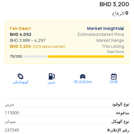
BHD
3,200
الرفاع
Fair Deal
⚡
Market Insights
📊
BHD
4,092
Estimated Market Price
BHD
3,888
–
4,297
Market Range
BHD
3,200
This Listing
(
22% below
market)
Deal Score
75
/100
2018
km
115,000
بنزين
أوتوماتيكي
نوع الوقود
بنزين
مدفوعة
115000
نوع الهيكل
سيدان
رقم الإعلان
#
237545