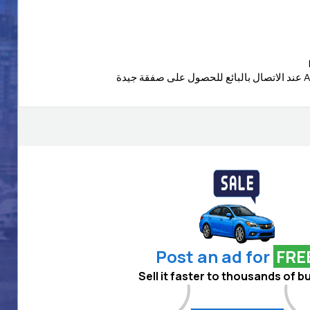
Post an ad for
FRE
Sell it faster to thousands of b