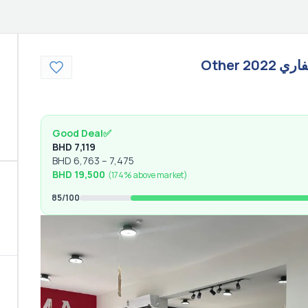
فاري
2022
Other
Good Deal
✅
BHD
7,119
BHD
6,763
–
7,475
BHD
19,500
(
174% above
market)
85
/100