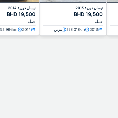
نيسان
دورية
2013
نيسان
دورية
2014
BHD
19,500
BHD
19,500
حمَلَة
حمَلَة
2013
km
378,018
بنزين
2014
km
153,984