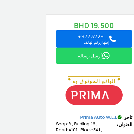
BHD
19,500
+9733229...
إظهار رقم الهاتف
أرسل رسالة
البائع الموثوق به
تاجر
:
Prima Auto W.L.L
Shop:8 , Budling:16 ,
العنوان
:
Road:4101 , Block:341 ,