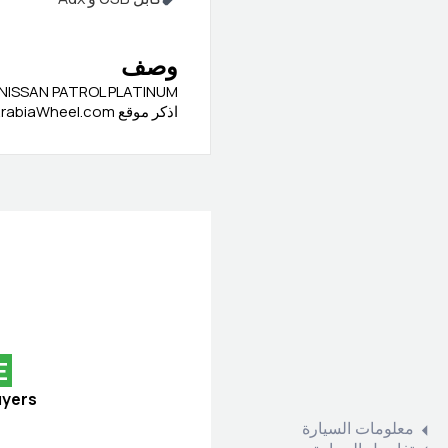
وصف
NISSAN PATROL PLATINUM
اذكر موقع ArabiaWheel.com عند الاتصال بالبائع للحصول على صفقة جيدة
E
uyers
معلومات السيارة