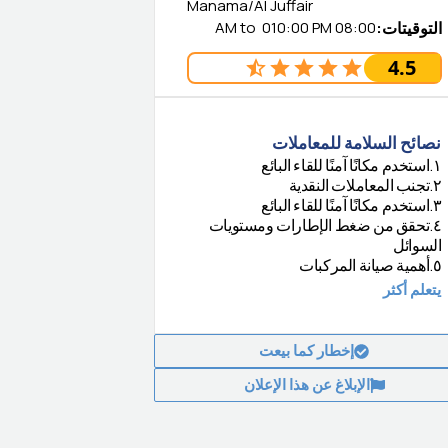
Manama/Al Juffair
التوقيتات
:
08:00 AM
010:00 PM
to
4.5
نصائح السلامة للمعاملات
١
.
استخدم مكانًا آمنًا للقاء البائع
٢
.
تجنب المعاملات النقدية
٣
.
استخدم مكانًا آمنًا للقاء البائع
٤
.
تحقق من ضغط الإطارات ومستويات
السوائل
٥
.
أهمية صيانة المركبات
يتعلم أكثر
إخطار كما بيعت
الإبلاغ عن هذا الإعلان