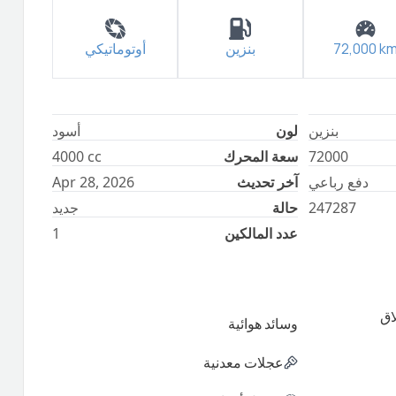
k
72,000
بنزين
أوتوماتيكي
بنزين
لون
أسود
72000
سعة المحرك
cc
4000
دفع رباعي
آخر تحديث
Apr 28, 2026
247287
حالة
جديد
عدد المالكين
1
اق
وسائد هوائية
عجلات معدنية