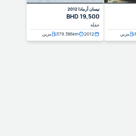
نيسان
أرمادا
2012
BHD
19,500
حمَلَة
بنزين
2012
km
379,386
بنزين