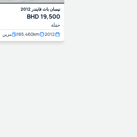
نيسان
باث فايندر
2012
BHD
19,500
حمَلَة
2012
km
165,460
بنزين