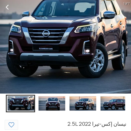
1 of 7
نيسان
إكس-تيرا
2022
2.5L