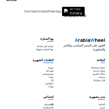
GET IT NOW
Download ArabiaWheel App
Install
بيع السيارة
A
rabia
W
heel
العثور على السعر المناسب والتاجر
سيارة نشر مجانية
والمشورة
بيع السيارة بسهولة
الملاحة
العلامات الشهيرة
سيارة مستعملة
تويوتا
سيارة جديدة
هيونداي
صالات العرض
ميتسوبيشي
مدونات
مازدا
قارن سيارتك
كيا
دايهاتسو
هوندا
مدن مشهورة
اجتماعي
المنامة
فيسبوك
سترة
انستغرام