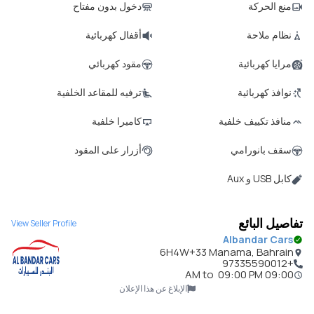
منع الحركة
دخول بدون مفتاح
نظام ملاحة
أقفال كهربائية
مرايا كهربائية
مقود كهربائي
نوافذ كهربائية
ترفيه للمقاعد الخلفية
منافذ تكييف خلفية
كاميرا خلفية
سقف بانورامي
أزرار على المقود
كابل USB و Aux
تفاصيل البائع
View Seller Profile
Albandar Cars
6H4W+33 Manama, Bahrain
+97335590012
to
09:00 PM
09:00 AM
الإبلاغ عن هذا الإعلان