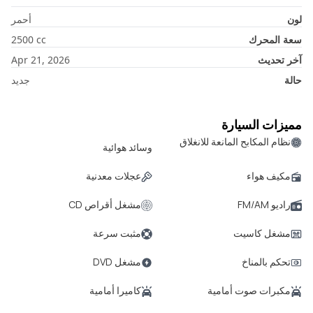
لون
أحمر
سعة المحرك
cc
2500
آخر تحديث
Apr 21, 2026
حالة
جديد
مميزات السيارة
نظام المكابح المانعة للانغلاق
وسائد هوائية
مكيف هواء
عجلات معدنية
راديو FM/AM
مشغل أقراص CD
مشغل كاسيت
مثبت سرعة
تحكم بالمناخ
مشغل DVD
مكبرات صوت أمامية
كاميرا أمامية