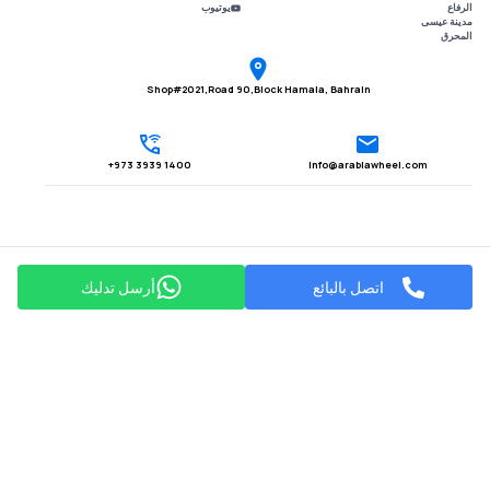
الرفاع
يوتيوب
مدينة عيسى
المحرق
Shop#2021,Road 90,Block Hamala, Bahrain
1400 3939 973+
Info@arabiawheel.com
اتصل بالبائع
أرسل تدليك