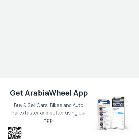
Get ArabiaWheel App
Buy & Sell Cars, Bikes and Auto
Parts faster and better using our
App.
Scan the QR
to get the App