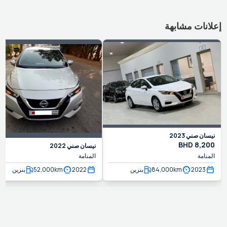
إعلانات مشابهة
نيسان
صني
2023
BHD
8,200
نيسان
صني
2022
المنامة
المنامة
2023
km
84,000
بنزين
2022
km
52,000
بنزين