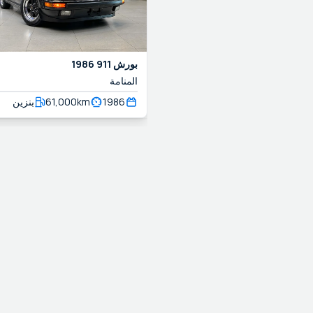
بورش
911
1986
المنامة
1986
km
61,000
بنزين