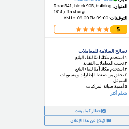
Road541 , block 905, building
العنوان
:
1813 ,riffa shergi
التوقيتات
:
09:00 AM
09:00 PM
to
5
نصائح السلامة للمعاملات
١
.
استخدم مكانًا آمنًا للقاء البائع
٢
.
تجنب المعاملات النقدية
٣
.
استخدم مكانًا آمنًا للقاء البائع
٤
.
تحقق من ضغط الإطارات ومستويات
السوائل
٥
.
أهمية صيانة المركبات
يتعلم أكثر
إخطار كما بيعت
الإبلاغ عن هذا الإعلان