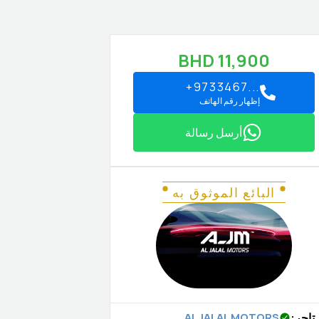
BHD
11,900
+9733467...
إظهار رقم الهاتف
أرسل رسالة
البائع الموثوق به
تاجر
:
AL JALAL MOTORS