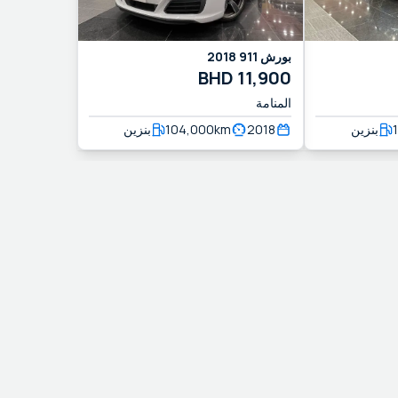
بورش
911
2018
BHD
11,900
المنامة
بنزين
2018
km
104,000
بنزين