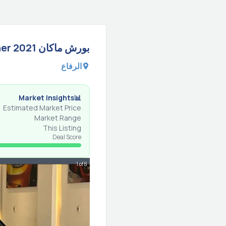
بورش
ماكان
2021
er
الرفاع
Market Insights
📊
Estimated Market Price
Market Range
This Listing
Deal Score
1 of 8