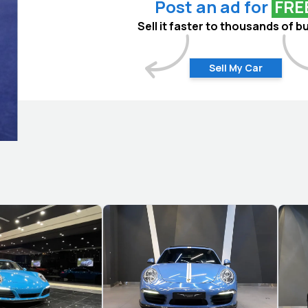
Post an ad for
FRE
Sell it faster to thousands of b
Sell My Car