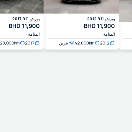
بورش
911
2012
بورش
911
2017
BHD
11,900
BHD
11,900
المنامة
المنامة
2012
km
142,000
بنزين
2017
km
128,000