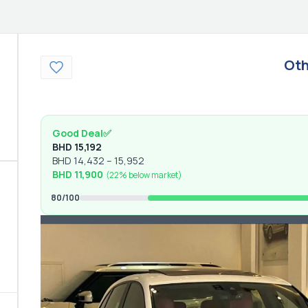
Oth
Good Deal
✅
BHD
15,192
BHD
14,432
–
15,952
BHD
11,900
(
22% below
market)
80
/100