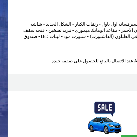
-سيرفساته اول باول - رنقات الكبار - الشكل الجديد - شاشه
ون الاحمر - مقاعد اتوماتك ميموري - تبريد تسخين - فتحه سقف
بانوراما - تحديد مسار - ساعه في الطبلون (الداشبورت) - سبورت مود - ليتات LED - صندوق