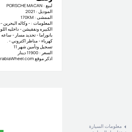
لبيع : PORSCHE MACAN
الموديل : 2021
الممشى : 170KM
المعلومات : - وكاله البحرين 
الكبيره ونفقيشن - داخليه الل
كهرباء - مناظر اكتروني - .
تسجيل وتأمين شهر 11
السعر : 11900 دينار
اذكر موقع ArabiaWheel.com عند الاتصال بالبائع للحصول على صفقة جيدة
معلومات السيارة