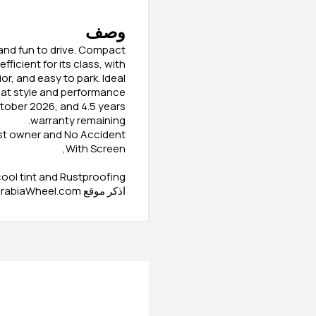
وصف
 and fun to drive. Compact
fficient for its class, with
or, and easy to park. Ideal
eat style and performance.
ctober 2026, and 4.5 years
warranty remaining.
rst owner and No Accident
With Screen,
ool tint and Rustproofing
اذكر موقع ArabiaWheel.com عند الاتصال بالبائع للحصول على صفقة جيدة