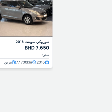
2016
سويفت
سوزوكي
BHD
7,650
سترة
بنزين
77,700
km
2016