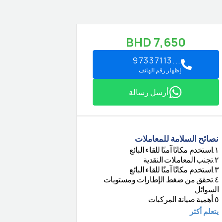
BHD
7,650
97337113...
إظهار رقم الهاتف
أرسل رسالة
نصائح السلامة للمعاملات
استخدم مكانًا آمنًا للقاء البائع
.
١
تجنب المعاملات النقدية
.
٢
استخدم مكانًا آمنًا للقاء البائع
.
٣
تحقق من ضغط الإطارات ومستويات
.
٤
السوائل
أهمية صيانة المركبات
.
٥
يتعلم أكثر