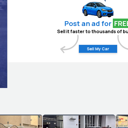
Post an ad for
FRE
Sell it faster to thousands of b
Sell My Car