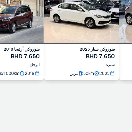
2019
أرتيجا
سوزوكي
2025
سياز
سوزوكي
BHD
7,650
BHD
7,650
سترة
الرفاع
51,000
km
2019
بنزين
50
km
2025