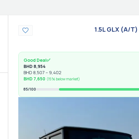
1.5L GLX (A/T)
Good Deal
✅
BHD
8,954
BHD
8,507
–
9,402
BHD
7,650
(
15% below
market)
85
/100