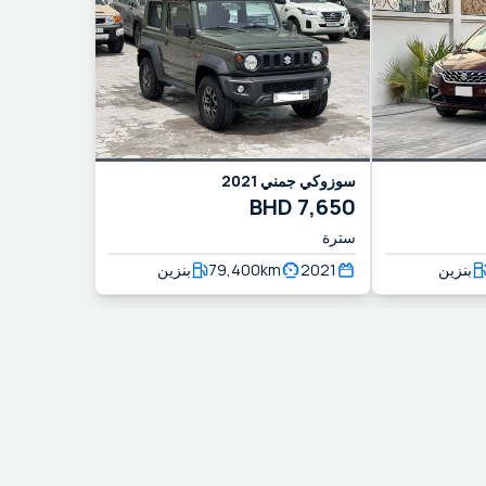
2021
جمني
سوزوكي
BHD
7,650
سترة
بنزين
79,400
km
2021
بنزين