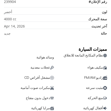
رقم الإعلان
#
239904
لون
أخضر
سعة المحرك
cc
4000
آخر تحديث
Apr 14, 2026
حالة
جديد
مميزات السيارة
نظام المكابح المانعة للانغلاق
وسائد هوائية
مكيف هواء
عجلات معدنية
راديو FM/AM
مشغل أقراص CD
مثبت سرعة
مكبرات صوت أمامية
منع الحركة
دخول بدون مفتاح
أقفال كهربائية
مرايا كهربائية