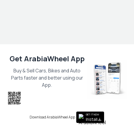
Get ArabiaWheel App
Buy & Sell Cars, Bikes and Auto
Parts faster and better using our
App.
Scan the QR
to get the App
GET IT NOW
Download ArabiaWheel App
Install