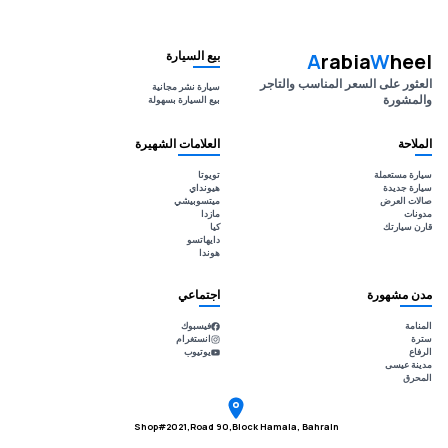
بيع السيارة
A
rabia
W
heel
العثور على السعر المناسب والتاجر
سيارة نشر مجانية
والمشورة
بيع السيارة بسهولة
الملاحة
العلامات الشهيرة
سيارة مستعملة
تويوتا
سيارة جديدة
هيونداي
صالات العرض
ميتسوبيشي
مدونات
مازدا
قارن سيارتك
كيا
دايهاتسو
هوندا
مدن مشهورة
اجتماعي
المنامة
فيسبوك
سترة
انستغرام
الرفاع
يوتيوب
مدينة عيسى
المحرق
Shop#2021,Road 90,Block Hamala, Bahrain