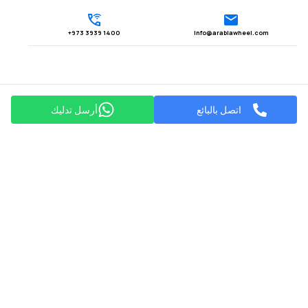
1400 3939 973+
Info@arabiawheel.com
اتصل بالبائع
أرسل تدليك