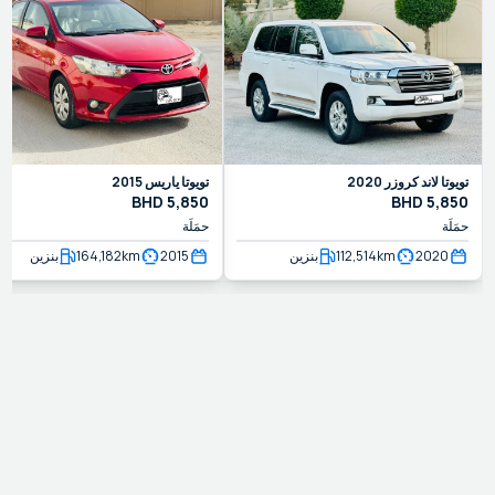
تويوتا
لاند كروزر
2020
تويوتا
ياريس
2015
BHD
5,850
BHD
5,850
حمَلَة
حمَلَة
2020
km
112,514
بنزين
2015
km
164,182
بنزين